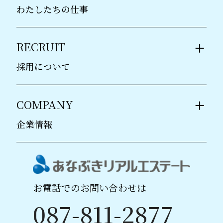
わたしたちの仕事
> 新築分譲マンション販売
RECRUIT
> アセットコンサルタント
採用について
> 採用情報
COMPANY
> 研修制度
企業情報
> 募集要項
> 会社概要
> エントリーフォーム
> 販売実績
お電話でのお問い合わせは
087-811-2877
> 個人情報保護方針